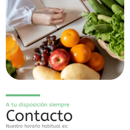
a
riesgos
legales
y
financieros.
También
se
detalla
la
importancia
de
operar
únicamente
con
plataformas
A tu disposición siempre
autorizadas
Contacto
bajo
la
Nuestro horario habitual es:
normativa