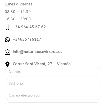
vigente
Lunes a viernes
en
08:30 – 12:30
España
16:30 – 20:00
para
evitar
+34 964 45 67 62
fraudes
y
+34655776117
sanciones.
info@naturhousevinaros.es
Si
estás
buscando
Carrer Sant Vicent, 27 - Vinaròs
información
actualizada
sobre
plataformas
de
juego
con