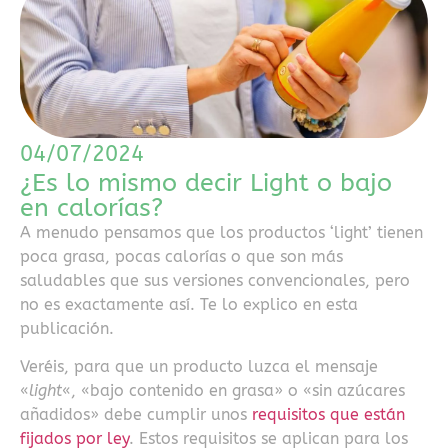
pago
rápidos
como
Skrill,
especialmente
dentro
04/07/2024
de
¿Es lo mismo decir Light o bajo
operadores
en calorías?
con
A menudo pensamos que los productos ‘light’ tienen
licencia
poca grasa, pocas calorías o que son más
DGOJ.
saludables que sus versiones convencionales, pero
Para
no es exactamente así. Te lo explico en esta
consultar
publicación.
una
selección
Veréis, para que un producto luzca el mensaje
actualizada
«
light
«, «bajo contenido en grasa» o «sin azúcares
y
añadidos» debe cumplir unos
requisitos que están
análisis
fijados por ley
. Estos requisitos se aplican para los