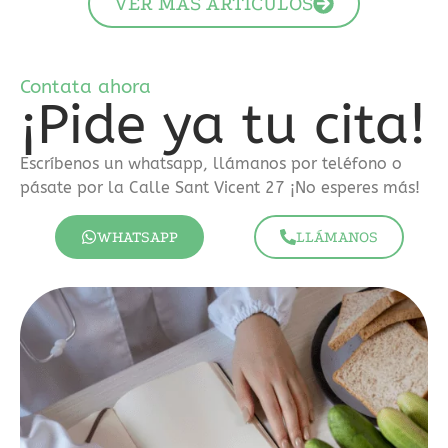
análisis
VER MÁS ARTÍCULOS
sobre
casinos
sin
Contata ahora
licencia
¡Pide ya tu cita!
DGOJ
2026
Escríbenos un whatsapp, llámanos por teléfono o
se
pásate por la Calle Sant Vicent 27 ¡No esperes más!
explica
cómo
WHATSAPP
LLÁMANOS
la
falta
de
regulación
puede
exponer
a
los
usuarios