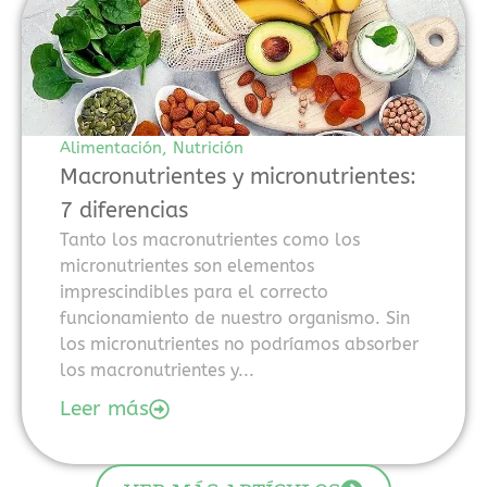
destacan
por
ofrecer
alternativas
más
flexibles
Alimentación
,
Nutrición
para
Macronutrientes y micronutrientes:
jugadores
7 diferencias
que
buscan
Tanto los macronutrientes como los
probar
micronutrientes son elementos
juegos
imprescindibles para el correcto
sin
funcionamiento de nuestro organismo. Sin
realizar
los micronutrientes no podríamos absorber
inversión
los macronutrientes y...
inicial.
Leer más
En
el