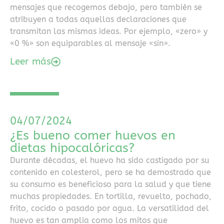
detallados,
mensajes que recogemos debajo, pero también se
puedes
atribuyen a todas aquellas declaraciones que
revisar
transmitan las mismas ideas. Por ejemplo, «zero» y
este
«0 %» son equiparables al mensaje «sin».
listado
Leer más
de
casinos
con
Skrill
en
04/07/2024
España
¿Es bueno comer huevos en
2026
,
dietas hipocalóricas?
donde
se
Durante décadas, el huevo ha sido castigado por su
comparan
contenido en colesterol, pero se ha demostrado que
distintas
su consumo es beneficioso para la salud y que tiene
plataformas
muchas propiedades. En tortilla, revuelto, pochado,
legales
frito, cocido o pasado por agua. La versatilidad del
y
huevo es tan amplia como los mitos que