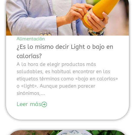
seguridad.
En
2026,
el
Alimentación
interés
¿Es lo mismo decir Light o bajo en
por
los
calorías?
nuevos
A la hora de elegir productos más
casinos
saludables, es habitual encontrar en las
online
etiquetas términos como «bajo en calorías»
en
o «light». Aunque pueden parecer
España
sinónimos,...
2026
Leer más
sigue
creciendo
debido
a
la