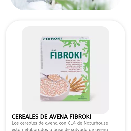
detallados,
puedes
revisar
este
listado
de
casinos
con
Skrill
en
España
2026
,
donde
se
comparan
distintas
plataformas
CEREALES DE AVENA FIBROKI
legales
Los cereales de avena con CLA de Naturhouse
y
están elaborados a base de salvado de avena