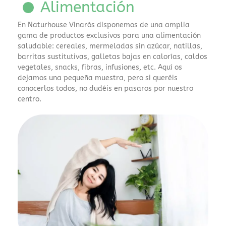
Alimentación
pago
rápidos
En Naturhouse Vinaròs disponemos de una amplia
como
gama de productos exclusivos para una alimentación
Skrill,
saludable: cereales, mermeladas sin azúcar, natillas,
barritas sustitutivas, galletas bajas en calorías, caldos
especialmente
vegetales, snacks, fibras, infusiones, etc. Aquí os
dentro
dejamos una pequeña muestra, pero si queréis
de
conocerlos todos, no dudéis en pasaros por nuestro
operadores
centro.
con
licencia
DGOJ.
Para
consultar
una
selección
actualizada
y
análisis