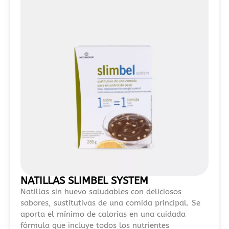
selección
detallada
de
opciones
destacadas.
El
análisis
compara
distintos
operadores
sin
verificación
para
ayudarte
NATILLAS SLIMBEL SYSTEM
a
Natillas sin huevo saludables con deliciosos
entender
sabores, sustitutivas de una comida principal. Se
sus
aporta el mínimo de calorías en una cuidada
características
fórmula que incluye todos los nutrientes