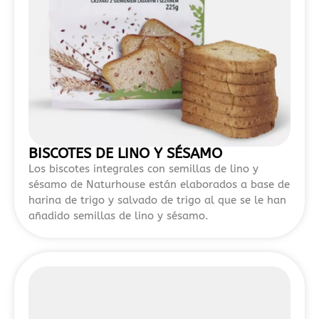
aparición
constante
de
plataformas
con
bonos
sin
depósito
y
BISCOTES DE LINO Y SÉSAMO
promociones
Los biscotes integrales con semillas de lino y
de
sésamo de Naturhouse están elaborados a base de
harina de trigo y salvado de trigo al que se le han
bienvenida
añadido semillas de lino y sésamo.
más
competitivas.
Este
tipo
de
operadores