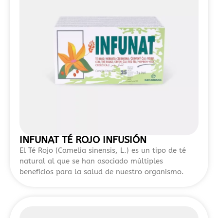
acceso
rápido
y
procesos
de
registro
simplificados,
esta
guía
sobre
mejores
casinos
INFUNAT TÉ ROJO INFUSIÓN
sin
El Té Rojo (Camelia sinensis, L.) es un tipo de té
DNI
natural al que se han asociado múltiples
en
beneficios para la salud de nuestro organismo.
España
2026
ofrece
una