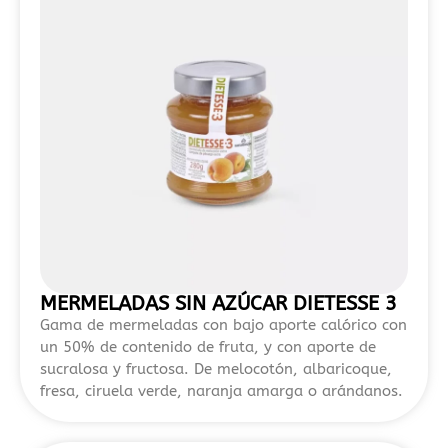
destacan
por
ofrecer
alternativas
más
flexibles
para
jugadores
que
buscan
probar
juegos
sin
MERMELADAS SIN AZÚCAR DIETESSE 3
realizar
Gama de mermeladas con bajo aporte calórico con
inversión
un 50% de contenido de fruta, y con aporte de
inicial.
sucralosa y fructosa. De melocotón, albaricoque,
fresa, ciruela verde, naranja amarga o arándanos.
En
el