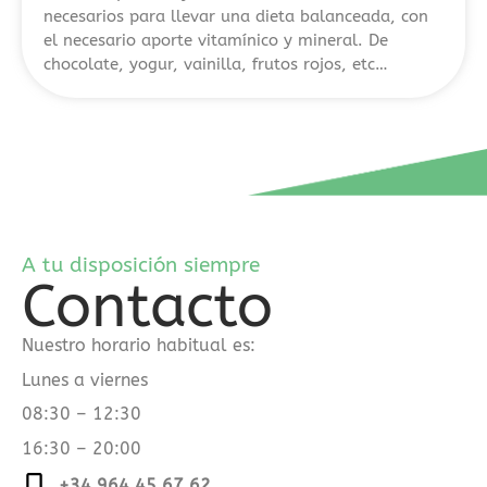
principales
necesarios para llevar una dieta balanceada, con
y
el necesario aporte vitamínico y mineral. De
diferencias.
chocolate, yogur, vainilla, frutos rojos, etc…
Es
un
recurso
útil
para
quienes
quieren
A tu disposición siempre
explorar
Contacto
alternativas
dentro
Nuestro horario habitual es:
del
sector
Lunes a viernes
del
08:30 – 12:30
juego
16:30 – 20:00
online
en
+34 964 45 67 62