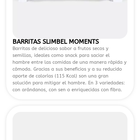
vigente
en
España
para
evitar
BARRITAS SLIMBEL MOMENTS
fraudes
Barritas de delicioso sabor a frutos secos y
y
semillas, ideales como snack para saciar el
sanciones.
hambre entre las comidas de una manera rápida y
cómoda. Gracias a sus beneficios y a su reducido
Si
aporte de calorías (115 Kcal) son una gran
estás
solución para mitigar el hambre. En 3 variedades:
buscando
con arándanos, con sen o enriquecidas con fibra.
información
actualizada
sobre
plataformas
de
juego
con