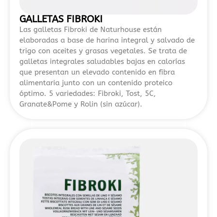
seguridad.
GALLETAS FIBROKI
En
Las galletas Fibroki de Naturhouse están
2026,
elaboradas a base de harina integral y salvado de
trigo con aceites y grasas vegetales. Se trata de
el
galletas integrales saludables bajas en calorías
interés
que presentan un elevado contenido en fibra
por
alimentaria junto con un contenido proteico
los
óptimo. 5 variedades: Fibroki, Tost, 5C,
nuevos
Granate&Pome y Rolin (sin azúcar).
casinos
online
en
España
2026
sigue
creciendo
debido
a
la