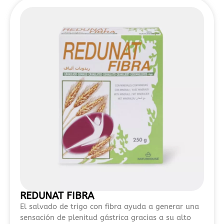
análisis
sobre
casinos
sin
licencia
DGOJ
2026
se
explica
cómo
la
falta
de
regulación
puede
exponer
a
REDUNAT FIBRA
los
El salvado de trigo con fibra ayuda a generar una
usuarios
sensación de plenitud gástrica gracias a su alto