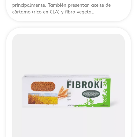
sus
principalmente. También presentan aceite de
condiciones
cártamo (rico en CLA) y fibra vegetal.
de
uso.
Este
tipo
de
guías
ayuda
a
identificar
alternativas
fiables
para
jugar
con
mayor
control
y