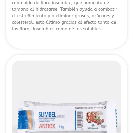
a
contenido de fibra insoluble, que aumenta de
tamaño al hidratarse. También ayuda a combatir
riesgos
el estreñimiento y a eliminar grasas, azúcares y
legales
colesterol, esto último gracias al efecto tanto de
y
las fibras insolubles como de las solubles.
financieros.
También
se
detalla
la
importancia
de
operar
únicamente
con
plataformas
autorizadas
bajo
la
normativa