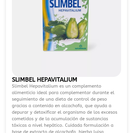
análisis
sobre
casinos
sin
licencia
DGOJ
2026
se
explica
cómo
la
falta
SLIMBEL HEPAVITALIUM
de
Slimbel Hepavitalium es un complemento
regulación
alimenticio ideal para complementar durante el
seguimiento de una dieta de control de peso
puede
gracias a contenido en alcachofa, que ayuda a
exponer
depurar y detoxificar el organismo de los excesos
a
cometidos y de la acumulación de sustancias
los
tóxicas a nivel hepático. Cuidada formulación a
usuarios
base de extracto de alcachofa, hierba luisa,