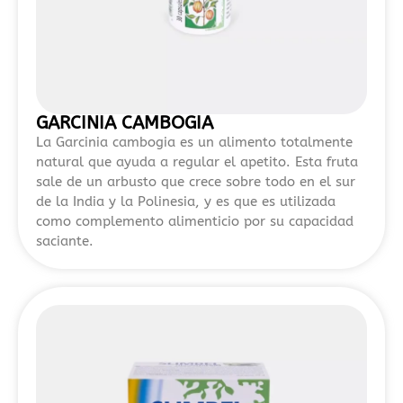
destacan
por
ofrecer
alternativas
más
flexibles
GARCINIA CAMBOGIA
para
La Garcinia cambogia es un alimento totalmente
jugadores
natural que ayuda a regular el apetito. Esta fruta
que
sale de un arbusto que crece sobre todo en el sur
buscan
de la India y la Polinesia, y es que es utilizada
probar
como complemento alimenticio por su capacidad
juegos
saciante.
sin
realizar
inversión
inicial.
En
el