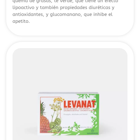
quema de grasas, té verde, que tiene un efecto
selección
lipoactivo y también propiedades diuréticas y
detallada
antioxidantes, y glucomanano, que inhibe el
apetito.
de
opciones
destacadas.
El
análisis
compara
distintos
operadores
sin
verificación
para
ayudarte
a
entender
sus
características