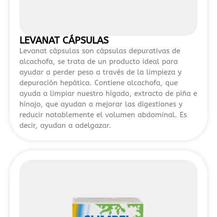
principales
y
diferencias.
Es
LEVANAT CÁPSULAS
un
Levanat cápsulas son cápsulas depurativas de
recurso
alcachofa, se trata de un producto ideal para
ayudar a perder peso a través de la limpieza y
útil
depuración hepática. Contiene alcachofa, que
para
ayuda a limpiar nuestro hígado, extracto de piña e
quienes
hinojo, que ayudan a mejorar las digestiones y
quieren
reducir notablemente el volumen abdominal. Es
explorar
decir, ayudan a adelgazar.
alternativas
dentro
del
sector
del
juego
online
en