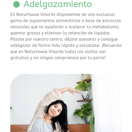
Adelgazamiento
pago
rápidos
En Naturhouse Vinaròs disponemos de una exclusiva
como
gama de suplementos alimenticios a base de extractos
Skrill,
naturales que te ayudarán a acelerar tu metabolismo,
quemar grasas y eliminar la retención de líquidos.
especialmente
Pásate por nuestro centro, déjate asesorar y consigue
dentro
adelgazar de forma más rápida y saludable. ¡Recuerda
de
que en Naturhouse Vinaròs todas las visitas son
operadores
gratuitas y sin ningún compromiso por tu parte!
con
licencia
DGOJ.
Para
consultar
una
selección
actualizada
y
análisis