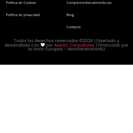
Política de Cookies
Complementos alimenticios
Política de privacidad
Blog
Contacto
Todos los derechos reservados ©2026 | Diseñado y
desarrollado con
por
Asertic Consultores
| Financiado por
la Unión Europea – NextGenerationEU