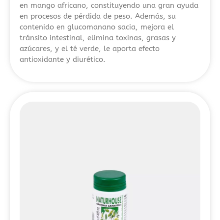
en mango africano, constituyendo una gran ayuda
aparición
en procesos de pérdida de peso. Además, su
constante
contenido en glucomanano sacia, mejora el
de
tránsito intestinal, elimina toxinas, grasas y
plataformas
azúcares, y el té verde, le aporta efecto
con
antioxidante y diurético.
bonos
sin
depósito
y
promociones
de
bienvenida
más
competitivas.
Este
tipo
de
operadores