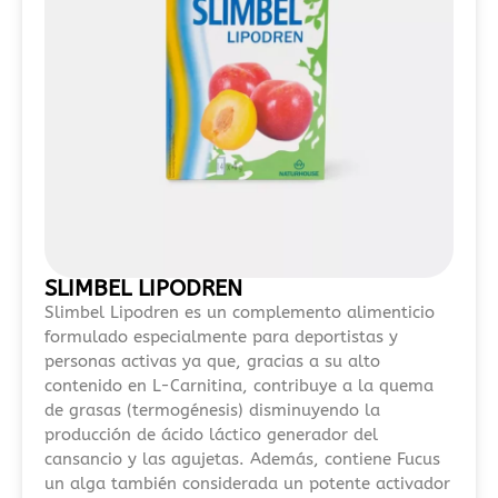
2026.
En
esta
guía
actualizada
sobre
tiradas
gratis
sin
depósito
SLIMBEL LIPODREN
2026
Slimbel Lipodren es un complemento alimenticio
en
formulado especialmente para deportistas y
España
personas activas ya que, gracias a su alto
se
contenido en L-Carnitina, contribuye a la quema
analizan
de grasas (termogénesis) disminuyendo la
las
producción de ácido láctico generador del
promociones
cansancio y las agujetas. Además, contiene Fucus
un alga también considerada un potente activador
más