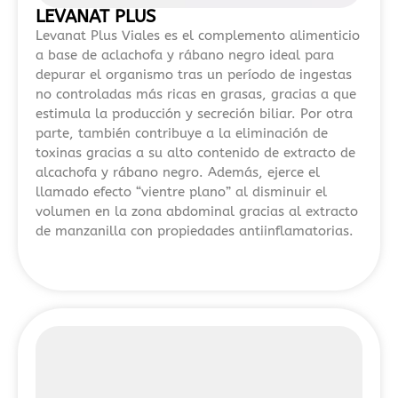
vigente
LEVANAT PLUS
en
Levanat Plus Viales es el complemento alimenticio
a base de aclachofa y rábano negro ideal para
España
depurar el organismo tras un período de ingestas
para
no controladas más ricas en grasas, gracias a que
evitar
estimula la producción y secreción biliar. Por otra
fraudes
parte, también contribuye a la eliminación de
y
toxinas gracias a su alto contenido de extracto de
sanciones.
alcachofa y rábano negro. Además, ejerce el
llamado efecto “vientre plano” al disminuir el
Si
volumen en la zona abdominal gracias al extracto
estás
de manzanilla con propiedades antiinflamatorias.
buscando
información
actualizada
sobre
plataformas
de
juego
con