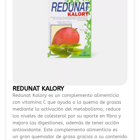
seguridad.
En
2026,
el
interés
por
los
nuevos
casinos
online
en
REDUNAT KALORY
España
Redunat Kalory es un complemento alimenticio
2026
con vitamina C que ayuda a la quema de grasas
sigue
mediante la activación del metabolismo, reduce
creciendo
los niveles de colesterol por su aporte en fibra y
debido
mejora las digestiones, además de tener acción
antioxidante. Este complemento alimenticio es
a
un gran quemador de grasa gracias a su contenido
la