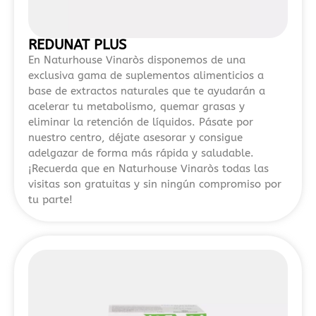
sus
condiciones
de
REDUNAT PLUS
uso.
En Naturhouse Vinaròs disponemos de una
Este
exclusiva gama de suplementos alimenticios a
base de extractos naturales que te ayudarán a
tipo
acelerar tu metabolismo, quemar grasas y
de
eliminar la retención de líquidos. Pásate por
guías
nuestro centro, déjate asesorar y consigue
ayuda
adelgazar de forma más rápida y saludable.
a
¡Recuerda que en Naturhouse Vinaròs todas las
identificar
visitas son gratuitas y sin ningún compromiso por
alternativas
tu parte!
fiables
para
jugar
con
mayor
control
y