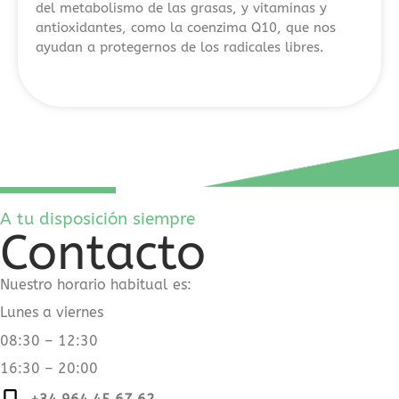
del metabolismo de las grasas, y vitaminas y
relevantes
antioxidantes, como la coenzima Q10, que nos
para
ayudan a protegernos de los radicales libres.
nuevos
usuarios
en
casinos
online.
El
contenido
permite
A tu disposición siempre
comparar
Contacto
ofertas
de
Nuestro horario habitual es:
30,
50
Lunes a viernes
y
08:30 – 12:30
100
16:30 – 20:00
giros
gratis