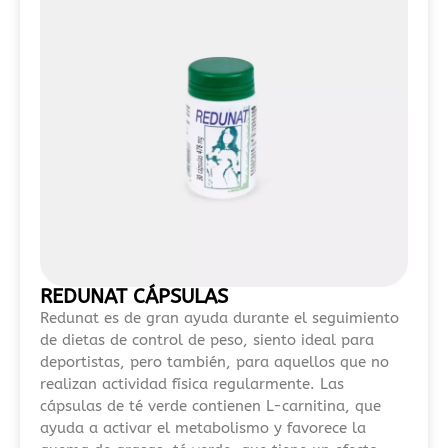
acceso
rápido
y
procesos
de
registro
simplificados,
esta
guía
sobre
mejores
casinos
REDUNAT CÁPSULAS
sin
Redunat es de gran ayuda durante el seguimiento
DNI
de dietas de control de peso, siento ideal para
en
deportistas, pero también, para aquellos que no
España
realizan actividad física regularmente. Las
2026
cápsulas de té verde contienen L-carnitina, que
ofrece
ayuda a activar el metabolismo y favorece la
una